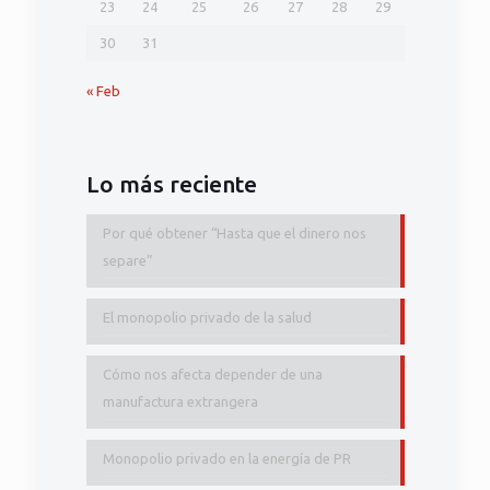
23
24
25
26
27
28
29
30
31
« Feb
Lo más reciente
Por qué obtener “Hasta que el dinero nos
separe”
El monopolio privado de la salud
Cómo nos afecta depender de una
manufactura extrangera
Monopolio privado en la energía de PR